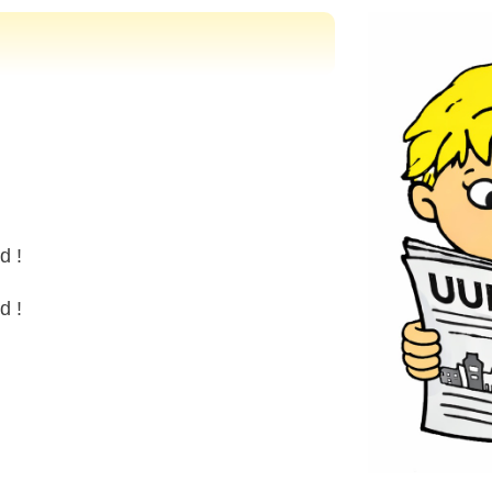
d !
d !